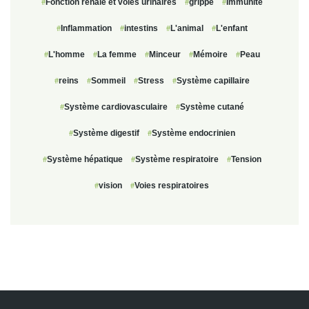
Fonction rénale et voies urinaires
grippe
Immunité
Inflammation
intestins
L'animal
L'enfant
L'homme
La femme
Minceur
Mémoire
Peau
reins
Sommeil
Stress
Système capillaire
Système cardiovasculaire
Système cutané
Système digestif
Système endocrinien
Système hépatique
Système respiratoire
Tension
vision
Voies respiratoires