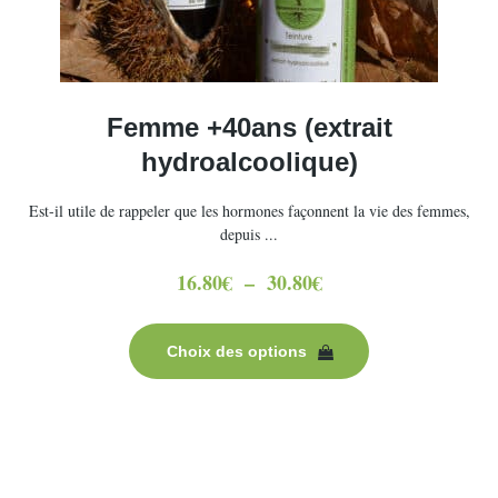
Femme +40ans (extrait
hydroalcoolique)
Est-il utile de rappeler que les hormones façonnent la vie des femmes,
depuis ...
16.80
€
–
30.80
€
Plage
de
Ce
prix :
produit
Choix des options
16.80€
a
à
plusieurs
30.80€
variations.
Les