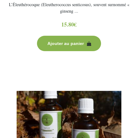
L’Éleuthérocoque (Eleutherococcus senticosus), souvent surnommé «
ginseng ...
15.80
€
Ajouter au panier