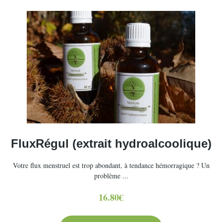
options
peuvent
être
choisies
sur
la
page
du
produit
FluxRégul (extrait hydroalcoolique)
Votre flux menstruel est trop abondant, à tendance hémorragique ? Un
problème ...
16.80
€