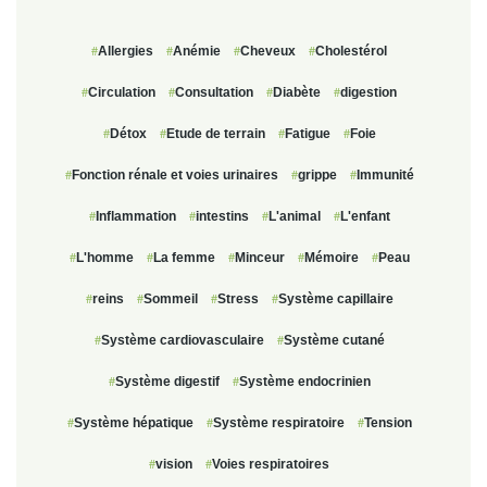
Allergies
Anémie
Cheveux
Cholestérol
Circulation
Consultation
Diabète
digestion
Détox
Etude de terrain
Fatigue
Foie
Fonction rénale et voies urinaires
grippe
Immunité
Inflammation
intestins
L'animal
L'enfant
L'homme
La femme
Minceur
Mémoire
Peau
reins
Sommeil
Stress
Système capillaire
Système cardiovasculaire
Système cutané
Système digestif
Système endocrinien
Système hépatique
Système respiratoire
Tension
vision
Voies respiratoires